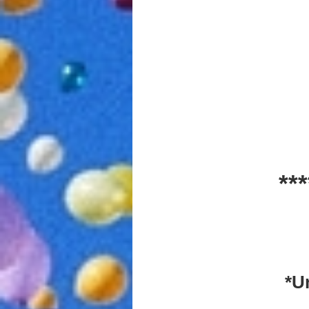
**
*U