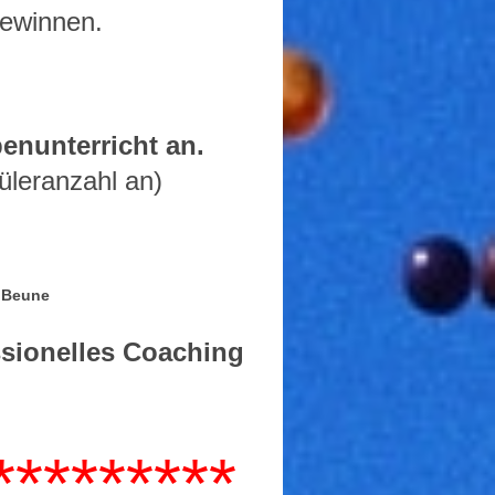
 gewinnen.
penunterricht an.
üleranzahl an)
a Beune
ssionelles Coaching
*********