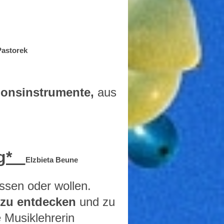
astorek
ionsinstrumente,
aus
ang*
Elzbieta Beune
ssen oder wollen.
 zu
entdecken
und zu
e Musiklehrerin