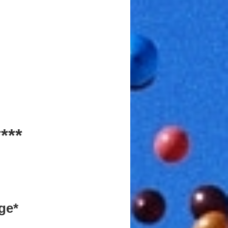
****
ge*