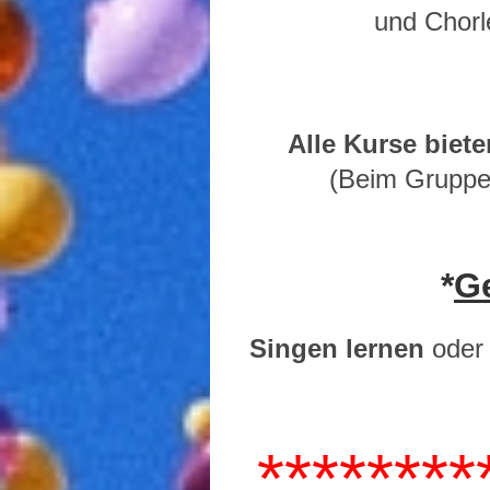
und Chorl
Alle Kurse biete
(Beim Gruppen
*
G
Singen lernen
oder 
********