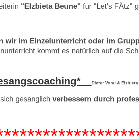
eiterin
"Elzbieta Beune"
für "Let's FÄtz"
n wir im Einzelunterricht oder im Grup
unterricht kommt es natürlich auf die Sch
esangscoaching*
Dieter Voral & Elzbiet
sich gesanglich
verbessern durch profe
******************