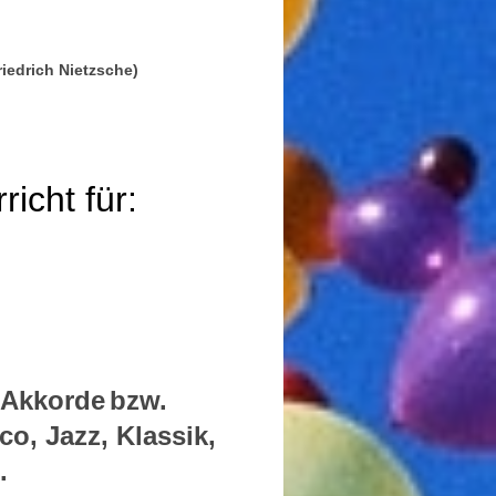
riedrich Nietzsche)
richt für:
Akkorde
bzw.
o, Jazz, Klassik,
.